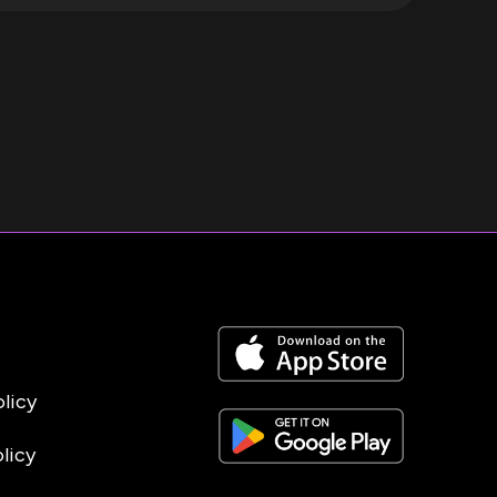
olicy
licy