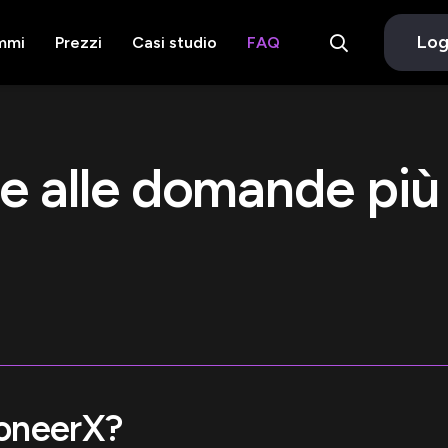
Log
mmi
Prezzi
Casi studio
FAQ
e alle domande pi
ioneerX?