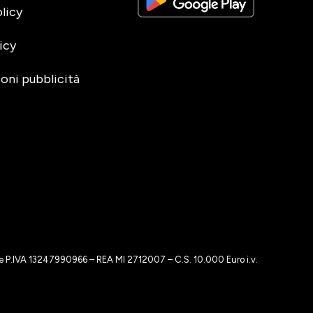
licy
icy
oni pubblicità
o e P.IVA 13247990966 – REA MI 2712007 – C.S. 10.000 Euro i.v.