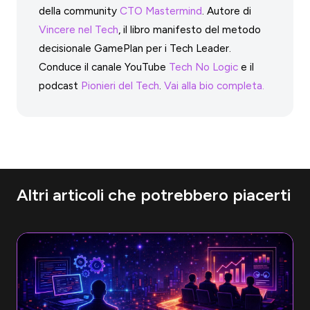
della community
CTO Mastermind
. Autore di
Vincere nel Tech
, il libro manifesto del metodo
decisionale GamePlan per i Tech Leader.
Conduce il canale YouTube
Tech No Logic
e il
podcast
Pionieri del Tech
.
Vai alla bio completa.
Altri articoli che potrebbero piacerti