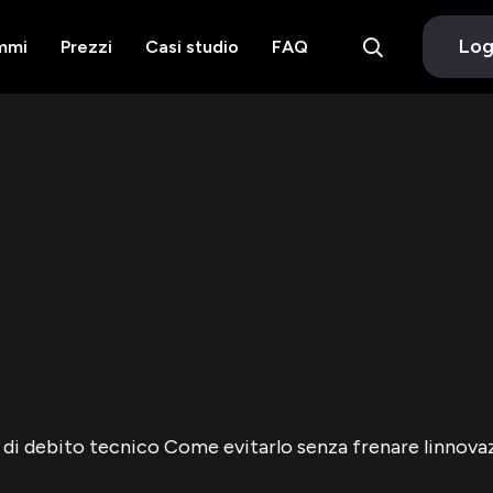
Log
mmi
Prezzi
Casi studio
FAQ
e di debito tecnico Come evitarlo senza frenare linnova