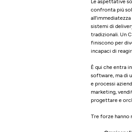
Le aspettative son
confronta più sol
all’immediatezza 
sistemi di delive
tradizionali. Un
finiscono per di
incapaci di reagir
È qui che entra i
software, ma di 
e processi azienda
marketing, vendi
progettare e orch
Tre forze hanno r