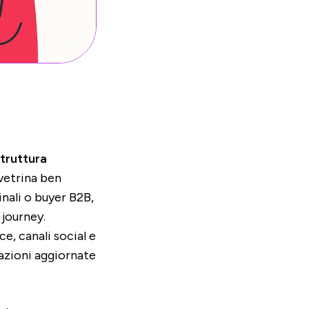
struttura
 vetrina ben
nali o buyer B2B,
 journey.
e, canali social e
mazioni aggiornate