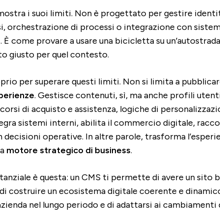
mostra i suoi limiti. Non è progettato per gestire identi
, orchestrazione di processi o integrazione con sistemi 
È come provare a usare una bicicletta su un’autostrada
o giusto per quel contesto.
rio per superare questi limiti. Non si limita a pubblica
perienze
. Gestisce contenuti, sì, ma anche profili utenti
rcorsi di acquisto e assistenza, logiche di personalizzaz
gra sistemi interni, abilita il commercio digitale, raccog
in decisioni operative. In altre parole, trasforma l’esperi
 a
motore strategico di business
.
tanziale è questa: un CMS ti permette di avere un sito 
di costruire un ecosistema digitale coerente e dinamic
azienda nel lungo periodo e di adattarsi ai cambiamenti