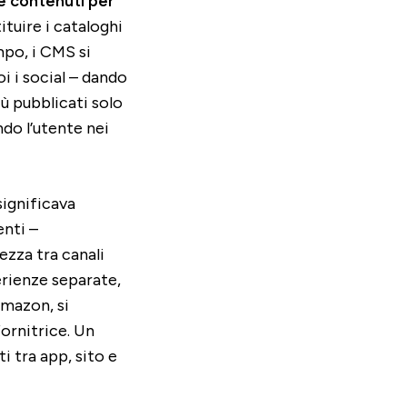
e contenuti per
ituire i cataloghi
mpo, i CMS si
i i social – dando
iù pubblicati solo
ndo l’utente nei
significava
enti –
ezza tra canali
erienze separate,
Amazon, si
ornitrice. Un
i tra app, sito e