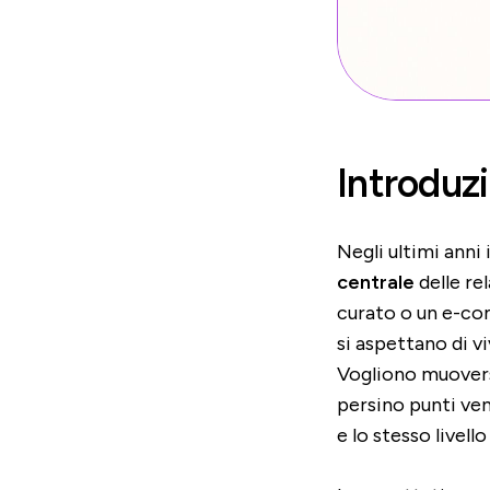
Introduz
Negli ultimi anni 
centrale
delle re
curato o un e-com
si aspettano di v
Vogliono muoversi
persino punti ven
e lo stesso livello