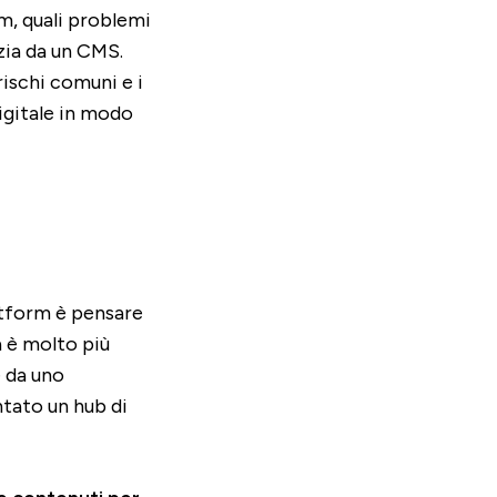
m, quali problemi
zia da un CMS.
 rischi comuni e i
igitale in modo
atform è pensare
za è molto più
e da uno
tato un hub di