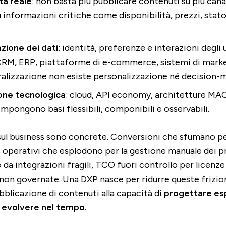
tà reale
: non basta più pubblicare contenuti su più canal
 informazioni critiche come disponibilità, prezzi, stato
ione dei dati
: identità, preferenze e interazioni degli
CRM, ERP, piattaforme di e-commerce, sistemi di mark
alizzazione non esiste personalizzazione né decision-m
one tecnologica
: cloud, API economy, architetture MAC
impongono basi flessibili, componibili e osservabili.
ul business sono concrete. Conversioni che sfumano pe
 operativi che esplodono per la gestione manuale dei p
 da integrazioni fragili, TCO fuori controllo per licenze
on governate. Una DXP nasce per ridurre queste frizioni
bblicazione di contenuti alla capacità di
progettare es
e evolvere nel tempo
.