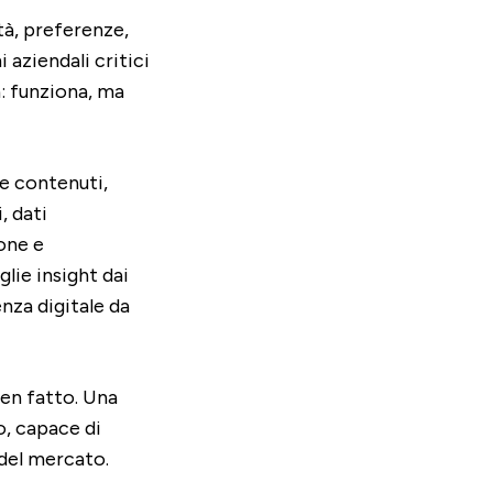
tà, preferenze,
aziendali critici
: funziona, ma
re contenuti,
, dati
ione e
lie insight dai
enza digitale da
ben fatto. Una
o, capace di
 del mercato.