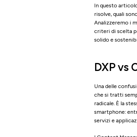
In questo articol
risolve, quali so
Analizzeremo i mod
criteri di scelta
solido e sostenibi
DXP vs 
Una delle confusi
che si tratti se
radicale. È la st
smartphone: entr
servizi e applica