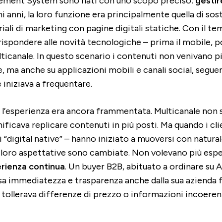
ement System sono nati con uno scopo preciso:
gestir
mi anni, la loro funzione era principalmente quella di sost
riali di marketing con pagine digitali statiche. Con il te
rispondere alle novità tecnologiche – prima il mobile, po
ulticanale. In questo scenario i contenuti non venivano p
e, ma anche su applicazioni mobili e canali social, segue
e iniziava a frequentare.
 l’esperienza era ancora frammentata. Multicanale non 
ificava replicare contenuti in più posti. Ma quando i cli
i “digital native” – hanno iniziato a muoversi con natural
, le loro aspettative sono cambiate. Non volevano più esp
erienza continua
. Un buyer B2B, abituato a ordinare su 
sa immediatezza e trasparenza anche dalla sua azienda f
n tollerava differenze di prezzo o informazioni incoerent