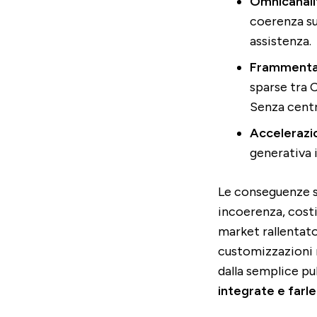
Omnicanali
coerenza su
assistenza.
Frammentaz
sparse tra 
Senza centr
Accelerazi
generativa 
Le conseguenze s
incoerenza, costi
market rallentato
customizzazioni n
dalla semplice pu
integrate e farl