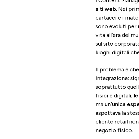
I Content Manag
siti web
. Nei pri
cartacei e i mate
sono evoluti per 
vita all’era del m
sul sito corporat
luoghi digitali ch
Il problema è che
integrazione: sign
soprattutto quell
fisici e digitali
ma
un’unica esp
aspettava la stes
cliente retail no
negozio fisico.