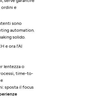
i, serve garantire
 ordini e
 utenti sono
eting automation.
aking solido.
H e ora l’AI
r lentezza o
rocessi, time-to-
 e
: sposta il focus
perienze