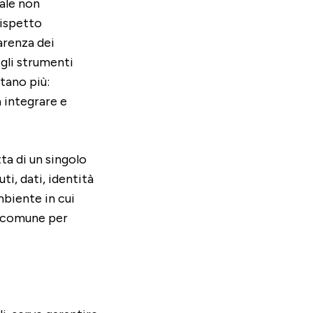
iale non
rispetto
arenza dei
 gli strumenti
tano più:
a integrare e
tta di un singolo
i, dati, identità
mbiente in cui
o comune per