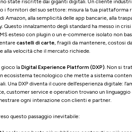
o state riscritte dai giganti digitali. Un cliente industr
o i fornitori del suo settore: misura la tua piattaforma 
di Amazon, alla semplicità delle app bancarie, alla trasp
ry. Questo innalzamento degli standard ha messo in crisi
 CMS esteso con plugin o un e-commerce isolato non bas
ventare
castelli di carte
, fragili da mantenere, costosi d
e alla velocità che il mercato richiede.
n gioco la
Digital Experience Platform (DXP)
. Non si tra
un ecosistema tecnologico che mette a sistema contenut
li. Una DXP diventa il cuore dell’esperienza digitale: l’a
te, customer service e operation trovano un linguaggi
estrare ogni interazione con clienti e partner.
eso questo passaggio inevitabile: