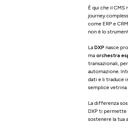
È qui che il CMS 
journey complessi
come ERP e CRM. 
non è lo strument
La
DXP
nasce prop
ma
orchestra es
transazionali, pe
automazione. Inte
dati e li traduce 
semplice vetrina
La differenza sos
DXP ti permette 
sostenere la tua 